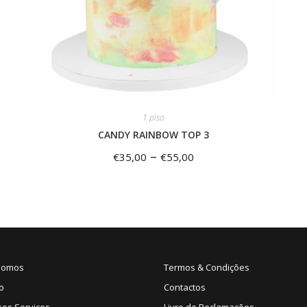
1 piso
CANDY RAINBOW TOP 3
–
€
35,00
€
55,00
Somos
Termos & Condições
o
Contactos
sos Serviços
Livro de Reclamações