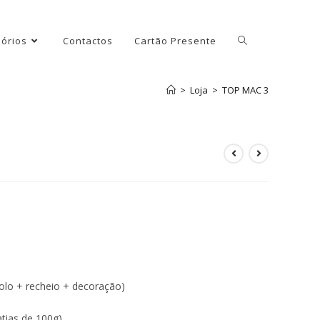
órios
Contactos
Cartão Presente
>
Loja
>
TOP MAC 3
olo + recheio + decoração)
tias de 100g)