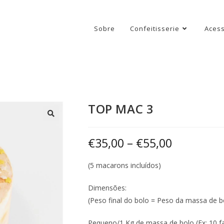
Sobre
Confeitisserie
Acess
TOP MAC 3
€
35,00
–
€
55,00
(5 macarons incluídos)
Dimensões:
(Peso final do bolo = Peso da massa de b
Pequeno/1 Kg de massa de bolo (Ex: 10 fa