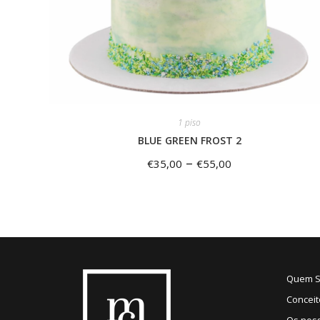
1 piso
BLUE GREEN FROST 2
–
€
35,00
€
55,00
Quem 
Conceit
Os nos