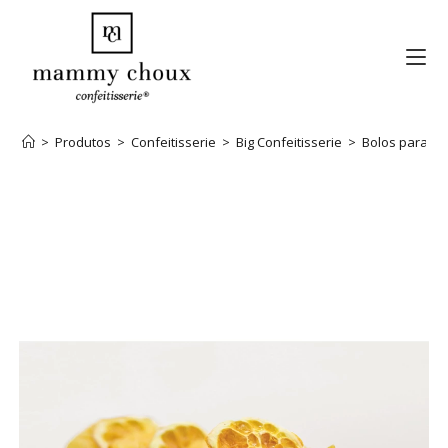
>
Produtos
>
Confeitisserie
>
Big Confeitisserie
>
Bolos para Par