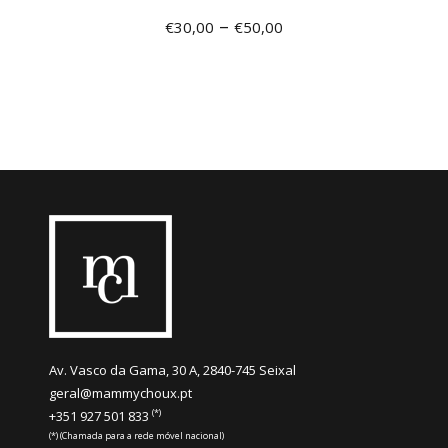
–
€
30,00
€
50,00
Av. Vasco da Gama, 30 A, 2840-745 Seixal
geral@mammychoux.pt
(*)
+351 927 501 833
(*) (Chamada para a rede móvel nacional)