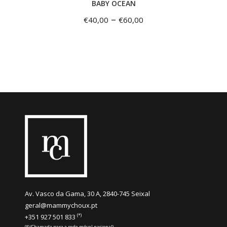
BABY OCEAN
–
€
40,00
€
60,00
Av. Vasco da Gama, 30 A, 2840-745 Seixal
geral@mammychoux.pt
(*)
+351 927 501 833
(*) (Chamada para a rede móvel nacional)