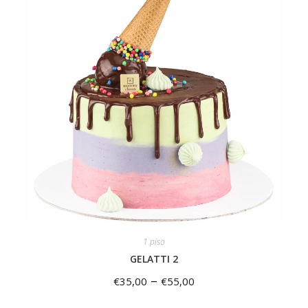
1 piso
GELATTI 2
–
€
35,00
€
55,00