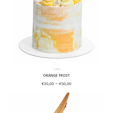
1 piso
ORANGE FROST
–
€
30,00
€
50,00