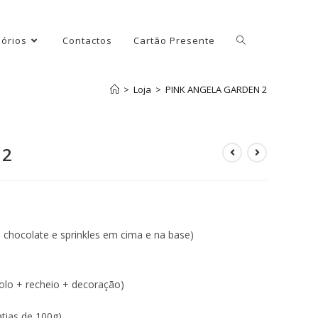
órios
Contactos
Cartão Presente
>
Loja
>
PINK ANGELA GARDEN 2
 2
ull chocolate e sprinkles em cima e na base)
olo + recheio + decoração)
tias de 100g)