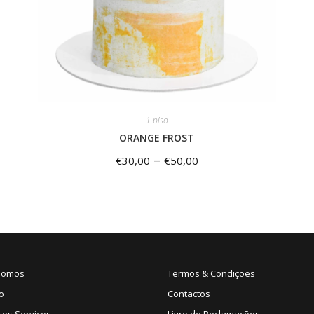
1 piso
ORANGE FROST
–
€
30,00
€
50,00
Somos
Termos & Condições
o
Contactos
sos Serviços
Livro de Reclamações