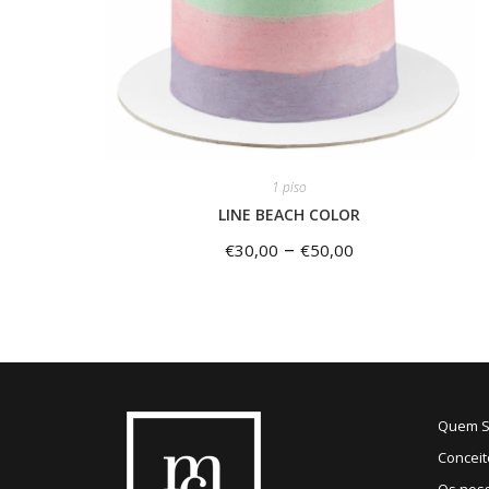
1 piso
LINE BEACH COLOR
–
€
30,00
€
50,00
Quem 
Conceit
Os nos