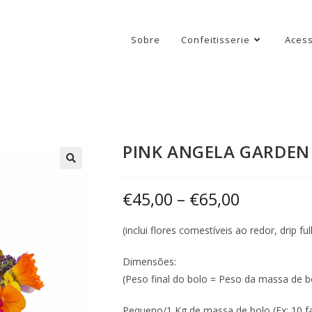
Sobre
Confeitisserie
Acess
PINK ANGELA GARDEN
€
45,00
–
€
65,00
(inclui flores comestíveis ao redor, drip f
Dimensões:
(Peso final do bolo = Peso da massa de b
Pequeno/1 Kg de massa de bolo (Ex: 10 fa