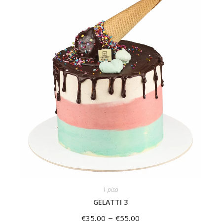
1 piso
GELATTI 3
–
€
35,00
€
55,00