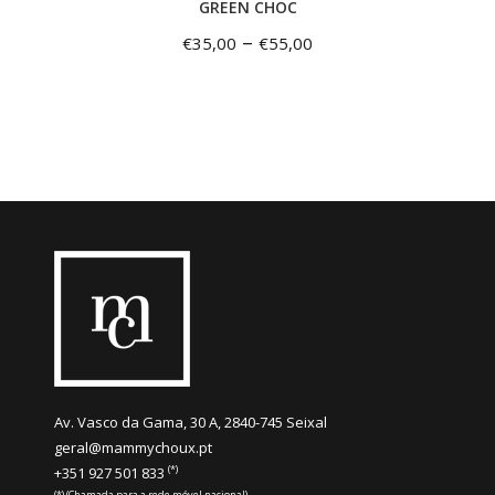
GREEN CHOC
–
€
35,00
€
55,00
Av. Vasco da Gama, 30 A, 2840-745 Seixal
geral@mammychoux.pt
(*)
+351 927 501 833
(*) (Chamada para a rede móvel nacional)