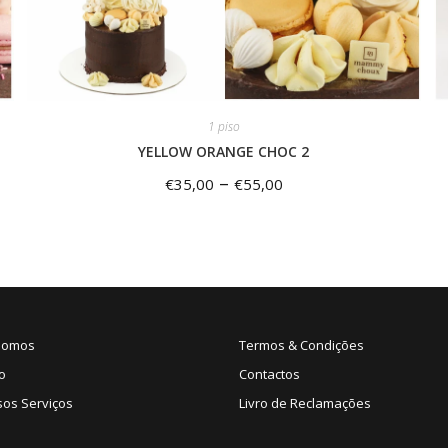
1 piso
YELLOW ORANGE CHOC 2
–
€
35,00
€
55,00
Somos
Termos & Condições
o
Contactos
sos Serviços
Livro de Reclamações