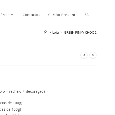
órios
Contactos
Cartão Presente
>
Loja
>
GREEN PINKY CHOC 2
olo + recheio + decoração)
tias de 100g)
tias de 100g)