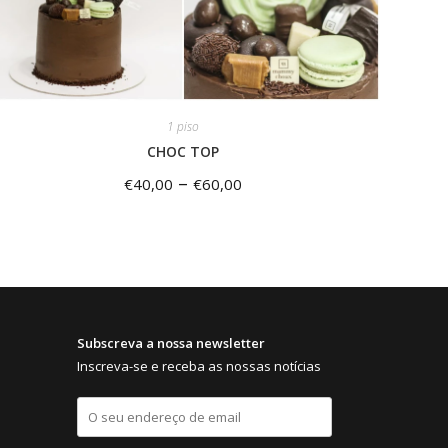
1 piso
CHOC TOP
–
€
40,00
€
60,00
Subscreva a nossa newsletter
Inscreva-se e receba as nossas notícias
E
m
a