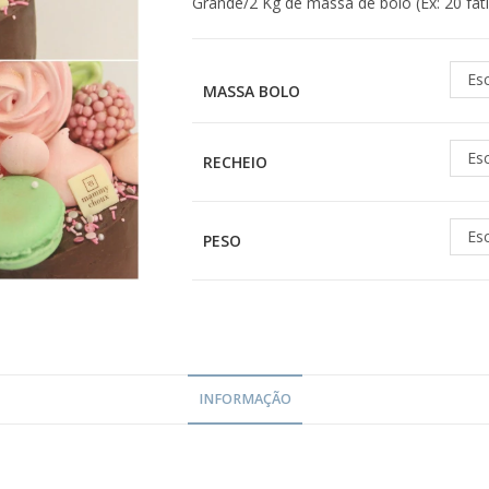
Grande/2 Kg de massa de bolo (Ex: 20 fat
Es
MASSA BOLO
Es
RECHEIO
Es
PESO
INFORMAÇÃO