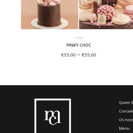
1 piso
PINKY CHOC
–
€
35,00
€
55,00
Quem 
Conceit
Os nos
Menu