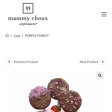
>
Loja
>
PURPLE FOREST
Previous Product
Next Product