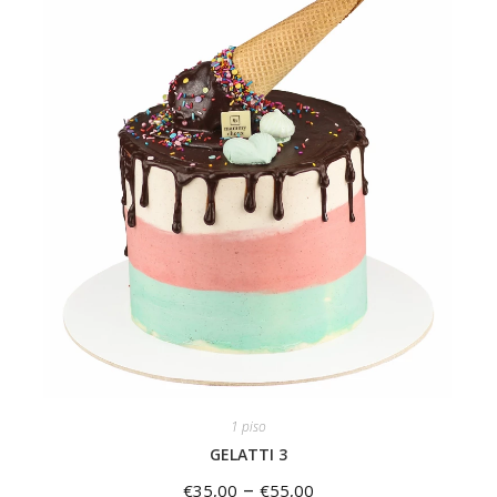
1 piso
GELATTI 3
–
€
35,00
€
55,00