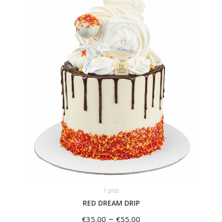
1 piso
RED DREAM DRIP
–
€
35,00
€
55,00