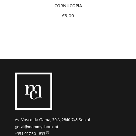
CORNUCÓPIA
€
3,00
Av. Vasco da Gama, 30 A, 2840-745 Seixal
geral@mammychoux.pt
(*)
+351 927 501 833