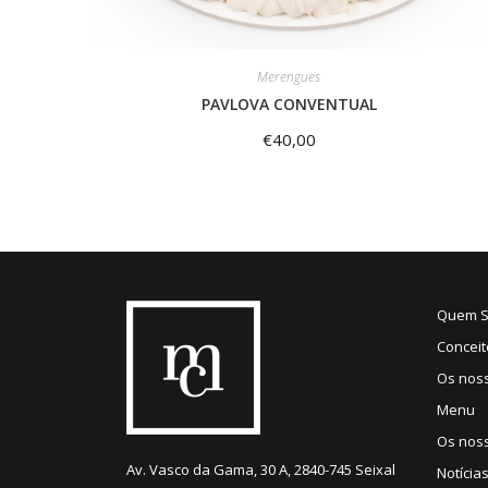
Merengues
PAVLOVA CONVENTUAL
€
40,00
Quem 
Conceit
Os nos
Menu
Os noss
Av. Vasco da Gama, 30 A, 2840-745 Seixal
Notícia