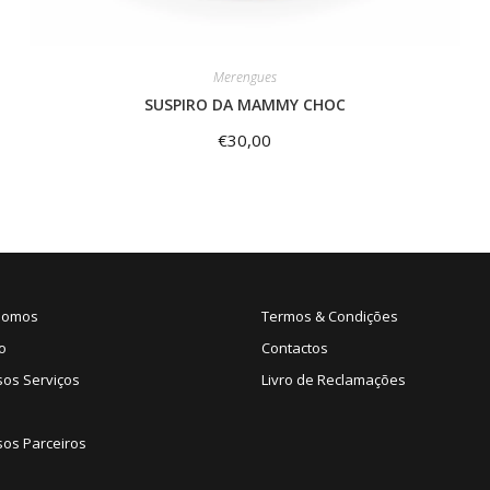
Merengues
SUSPIRO DA MAMMY CHOC
€
30,00
Somos
Termos & Condições
o
Contactos
sos Serviços
Livro de Reclamações
os Parceiros
s