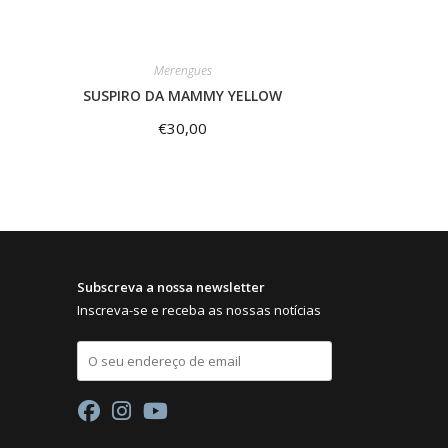
Merengues
SUSPIRO DA MAMMY YELLOW
€
30,00
Subscreva a nossa newsletter
Inscreva-se e receba as nossas notícias
E
m
a
i
l