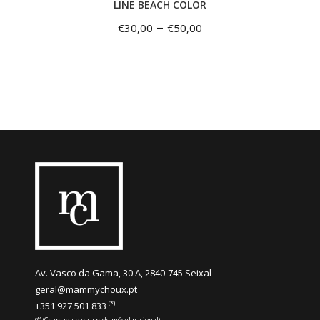
LINE BEACH COLOR
–
€
30,00
€
50,00
Av. Vasco da Gama, 30 A, 2840-745 Seixal
geral@mammychoux.pt
(*)
+351 927 501 833
(*) (Chamada para a rede móvel nacional)