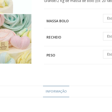
Grande/2 Kg de massa de bolo (Ex: 20 fat
Es
MASSA BOLO
Es
RECHEIO
Es
PESO
INFORMAÇÃO