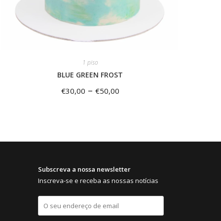
1 piso
BLUE GREEN FROST
–
€
30,00
€
50,00
Subscreva a nossa newsletter
Inscreva-se e receba as nossas notícias
E
m
a