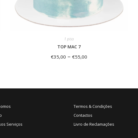
1 piso
TOP MAC 7
–
€
35,00
€
55,00
Somos
Termos & Condições
o
Contactos
sos Serviços
Livro de Reclamações