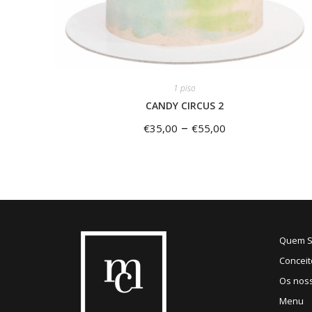
1 piso
CANDY CIRCUS 2
–
€
35,00
€
55,00
Quem 
Conceit
Os nos
Menu