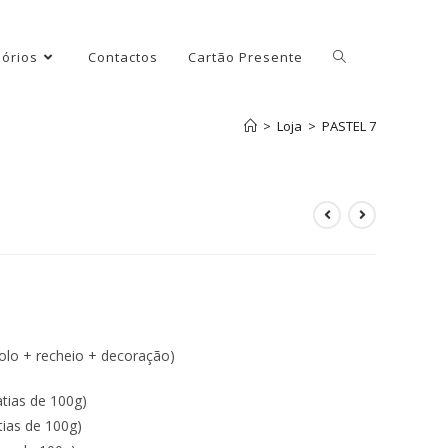
órios
Contactos
Cartão Presente
>
Loja
>
PASTEL 7
olo + recheio + decoração)
tias de 100g)
tias de 100g)