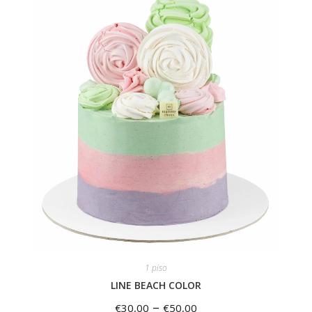
1 piso
LINE BEACH COLOR
–
€
30,00
€
50,00