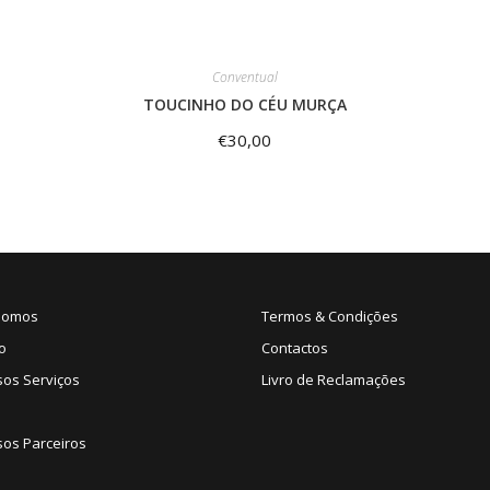
Conventual
TOUCINHO DO CÉU MURÇA
€
30,00
Somos
Termos & Condições
o
Contactos
sos Serviços
Livro de Reclamações
os Parceiros
s