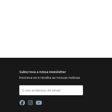
Subscreva a nossa newsletter
Inscreva-se e receba as nossas notícias
E
m
a
i
l