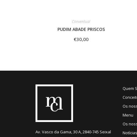
Conventual
PUDIM ABADE PRISCOS
€
30,00
Quem 
Conceit
Os nos
Menu
Os noss
Av. Vasco da Gama, 30 A, 2840-745 Seixal
Notícia