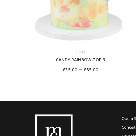
1 piso
CANDY RAINBOW TOP 3
–
€
35,00
€
55,00
Quem 
Conceit
Os nos