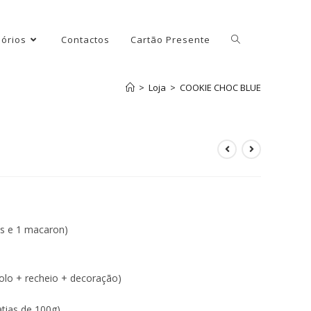
órios
Contactos
Cartão Presente
>
Loja
>
COOKIE CHOC BLUE
ros e 1 macaron)
olo + recheio + decoração)
tias de 100g)