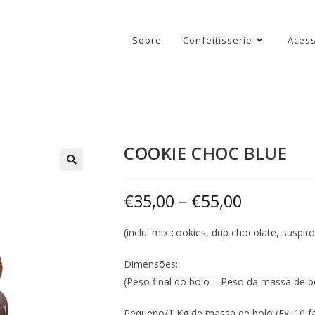
Sobre
Confeitisserie
Acess
COOKIE CHOC BLUE
€
35,00
–
€
55,00
(inclui mix cookies, drip chocolate, suspi
Dimensões:
(Peso final do bolo = Peso da massa de b
Pequeno/1 Kg de massa de bolo (Ex: 10 fa