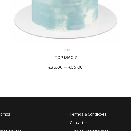
1 piso
TOP MAC 7
–
€
35,00
€
55,00
Somos
Termos & Condições
o
Contactos
sos Serviços
Livro de Reclamações