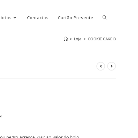
órios
Contactos
Cartão Presente
>
Loja
>
COOKIE CAKE B
ga
ou negro acresce 7Eur ao valor do bolo.