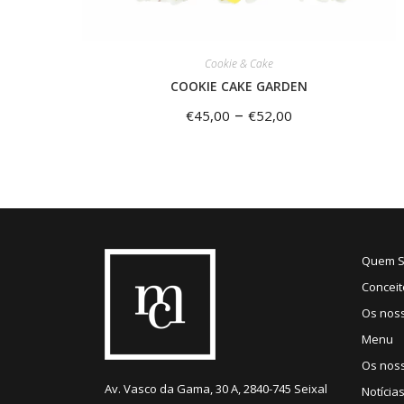
Cookie & Cake
COOKIE CAKE GARDEN
–
€
45,00
€
52,00
Quem 
Conceit
Os nos
Menu
Os noss
Av. Vasco da Gama, 30 A, 2840-745 Seixal
Notícia