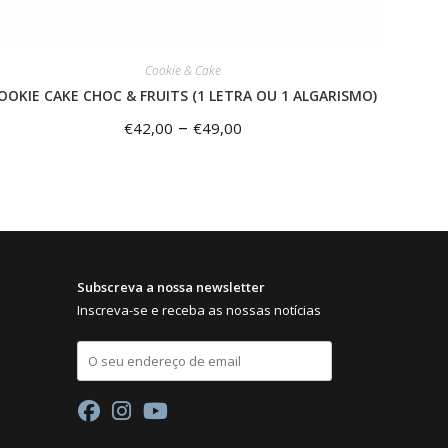
Cookie & Cake
OOKIE CAKE CHOC & FRUITS (1 LETRA OU 1 ALGARISMO)
–
€
42,00
€
49,00
Subscreva a nossa newsletter
Inscreva-se e receba as nossas notícias
E
m
a
i
l