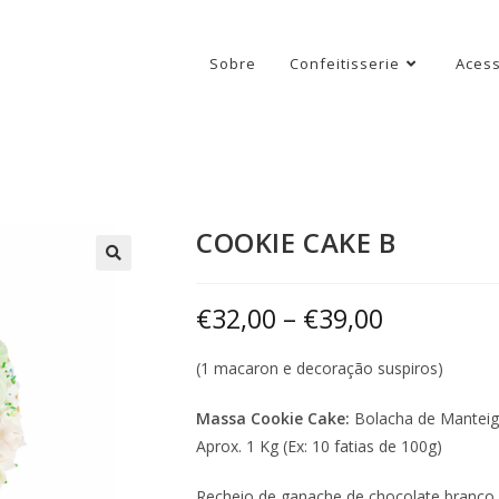
Sobre
Confeitisserie
Acess
COOKIE CAKE B
€
32,00
–
€
39,00
(1 macaron e decoração suspiros)
Massa Cookie Cake:
Bolacha de Mantei
Aprox. 1 Kg (Ex: 10 fatias de 100g)
Recheio de ganache de chocolate branco 