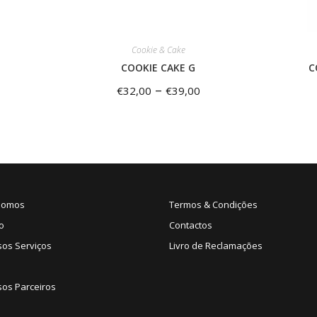
Cookie & Cake
COOKIE CAKE G
C
–
€
32,00
€
39,00
Somos
Termos & Condições
o
Contactos
sos Serviços
Livro de Reclamações
os Parceiros
s