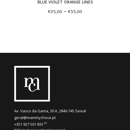
BLUE VIOLET ORANGE LINES
–
€
35,00
€
55,00
Av. Vasco da Gama, 30 A, 2840-745 Seixal
geral@mammychoux.pt
(*)
+351 927 501 833
(*) (Chamada para a rede móvel nacional)