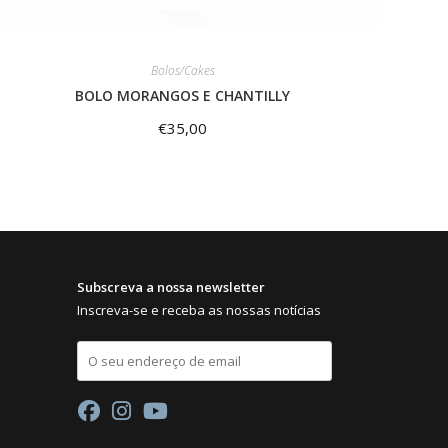
Bolos/Cakes
BOLO MORANGOS E CHANTILLY
€
35,00
Subscreva a nossa newsletter
Inscreva-se e receba as nossas notícias
E
m
a
i
l