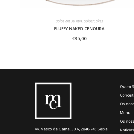
Bolos em 30 min
,
Bolos/Cakes
FLUFFY NAKED CENOURA
€
35,00
Quem 
Conceit
Os nos
Menu
Os noss
Av. Vasco da Gama, 30 A, 2840-745 Seixal
Notícia