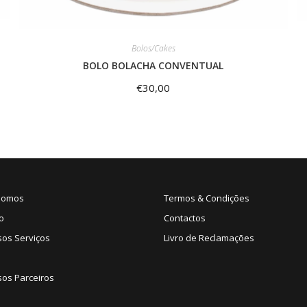
Bolos/Cakes
BOLO BOLACHA CONVENTUAL
€
30,00
Somos
Termos & Condições
o
Contactos
sos Serviços
Livro de Reclamações
os Parceiros
s