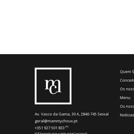
Quem 
Conceit
Os nos
Menu
Os noss
Av. Vasco da Gama, 30 A, 2840-745 Seixal
Notícia
geral@mammychoux.pt
(*)
+351 927 501 833
(*) (Chamada para a rede móvel nacional)