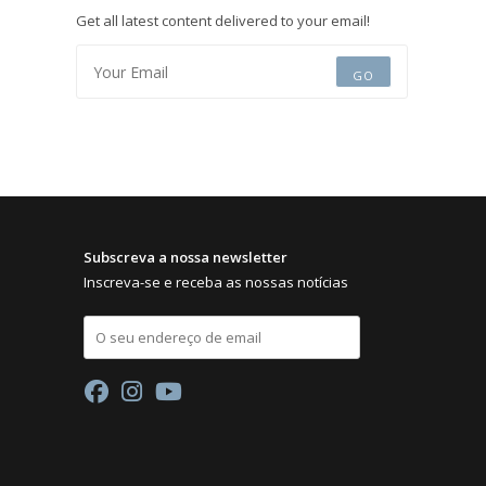
Get all latest content delivered to your email!
GO
Subscreva a nossa newsletter
Inscreva-se e receba as nossas notícias
E
m
a
i
l