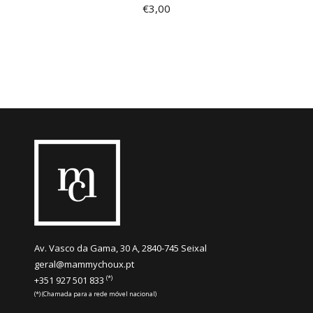
€
3,00
Av. Vasco da Gama, 30 A, 2840-745 Seixal
geral@mammychoux.pt
(*)
+351 927 501 833
(*) (Chamada para a rede móvel nacional)